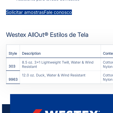
Solicitar amostras
Fale conosco
Westex AllOut® Estilos de Tela
Style
Description
Conte
8.5 oz. 3×1 Lightweight Twill, Water & Wind
Cotto
303
Resistant
Nylon
12.0 oz. Duck, Water & Wind Resistant
Cotto
9963
Nylon