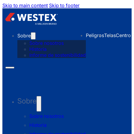
Skip to main content
Skip to footer
Peligros
Telas
Centro 
Sobre
Sobre nosotros
Historia
Informe de sostenibilidad
Sobre
Sobre nosotros
Historia