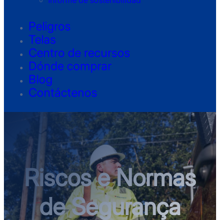
Informe de sostenibilidad
Peligros
Telas
Centro de recursos
Dónde comprar
Blog
Contáctenos
Riscos e Normas
de Segurança