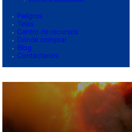
Informe de sostenibilidad
Peligros
Telas
Centro de recursos
Dónde comprar
Blog
Contáctenos