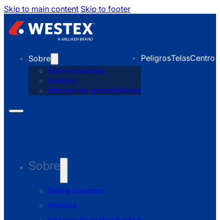
Skip to main content
Skip to footer
Peligros
Telas
Centro 
Sobre
Sobre nosotros
Historia
Informe de sostenibilidad
Sobre
Sobre nosotros
Historia