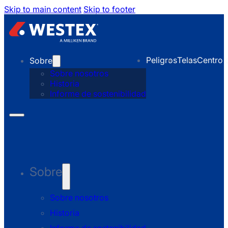
Skip to main content
Skip to footer
Peligros
Telas
Centro 
Sobre
Sobre nosotros
Historia
Informe de sostenibilidad
Sobre
Sobre nosotros
Historia