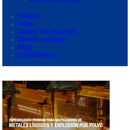
Informe de sostenibilidad
Peligros
Telas
Centro de recursos
Dónde comprar
Blog
Contáctenos