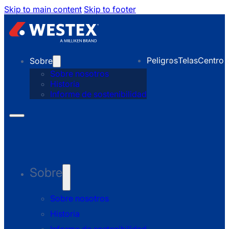
Skip to main content
Skip to footer
Peligros
Telas
Centro 
Sobre
Sobre nosotros
Historia
Informe de sostenibilidad
Sobre
Sobre nosotros
Historia