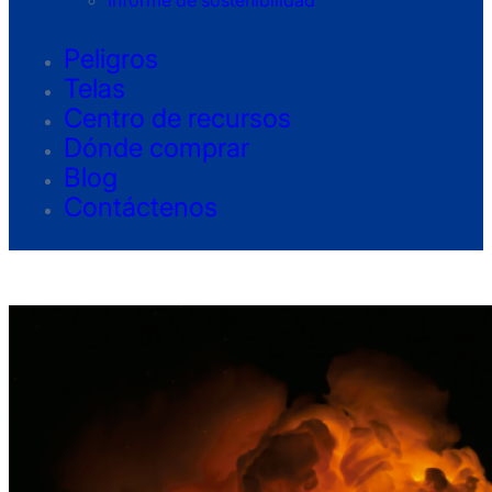
Informe de sostenibilidad
Peligros
Telas
Centro de recursos
Dónde comprar
Blog
Contáctenos