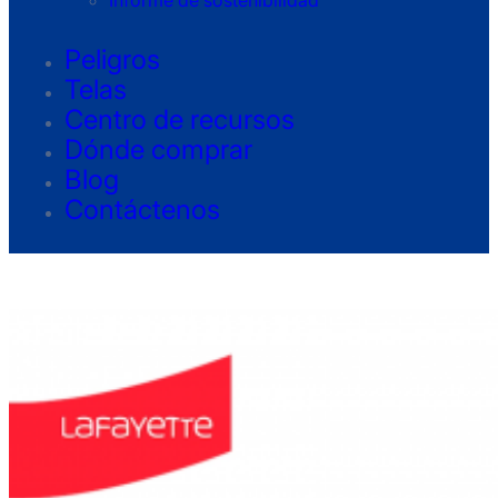
Informe de sostenibilidad
Peligros
Telas
Centro de recursos
Dónde comprar
Blog
Contáctenos