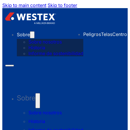
Skip to main content
Skip to footer
Peligros
Telas
Centro 
Sobre
Sobre nosotros
Historia
Informe de sostenibilidad
Sobre
Sobre nosotros
Historia