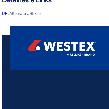
URL
Alternate URL
File