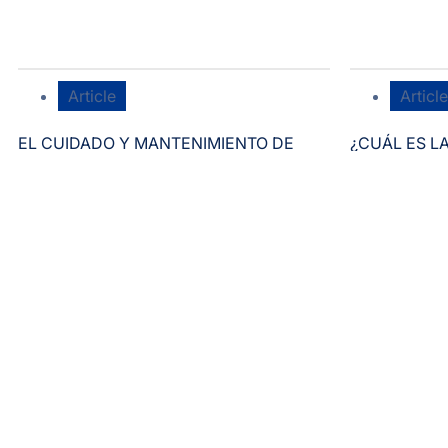
Article
Article
EL CUIDADO Y MANTENIMIENTO DE
¿CUÁL ES L
PRENDAS IGNÍFUGAS
VISIBILIDAD
SEGURIDAD 
QUE ESTÁN 
TÉRMICOS 
DIARIO?
1
2
3
…
14
→