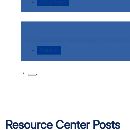
White Paper
Arco eléctrico: Patrocinado por Electri
Webinar
Resource Center Posts