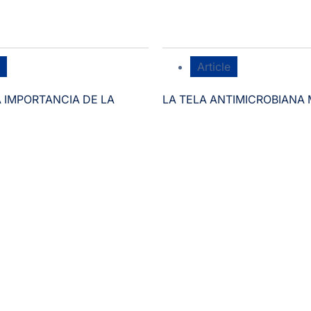
Article
A IMPORTANCIA DE LA
LA TELA ANTIMICROBIANA 
 DIURNA PARA LA
AUMENTA LA SEGURIDAD 
DE LOS TRABAJADORES
CONTAMINACIÓN
EXPUESTOS A RIESGOS
DURANTE SU TRABAJO