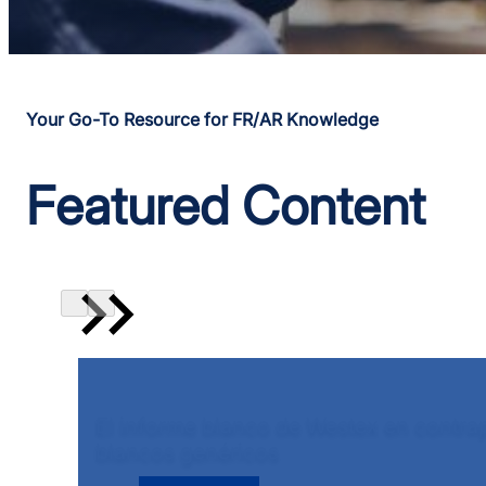
Your Go-To Resource for FR/AR Knowledge
Featured Content
El informe blanco de Westex en contrap
blancos genéricos