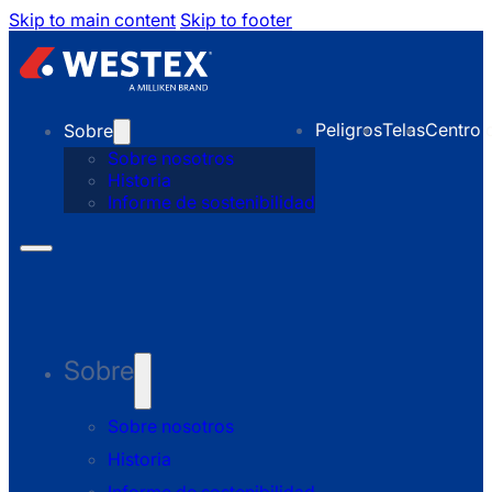
Skip to main content
Skip to footer
Peligros
Telas
Centro 
Sobre
Sobre nosotros
Historia
Informe de sostenibilidad
Sobre
Sobre nosotros
Historia