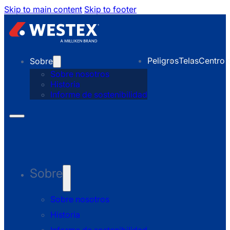
Skip to main content
Skip to footer
Peligros
Telas
Centro 
Sobre
Sobre nosotros
Historia
Informe de sostenibilidad
Sobre
Sobre nosotros
Historia