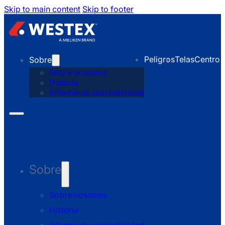
Skip to main content
Skip to footer
Peligros
Telas
Centro 
Sobre
Sobre nosotros
Historia
Informe de sostenibilidad
Sobre
Sobre nosotros
Historia