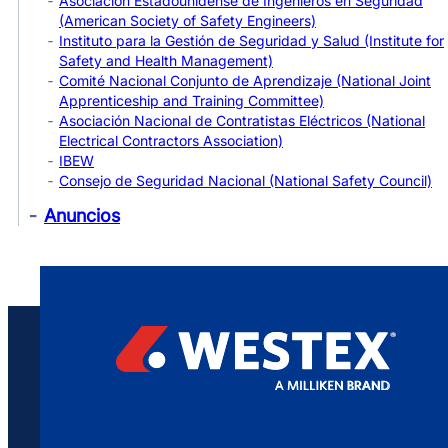
Asociación Estadounidense de Ingenieros en Seguridad
(American Society of Safety Engineers)
Instituto para la Gestión de Seguridad y Salud (Institute for
Safety and Health Management)
Comité Nacional Conjunto de Aprendizaje (National Joint
Apprenticeship and Training Committee)
Asociación Nacional de Contratistas Eléctricos (National
Electrical Contractors Association)
IBEW
Consejo de Seguridad Nacional (National Safety Council)
Anuncios