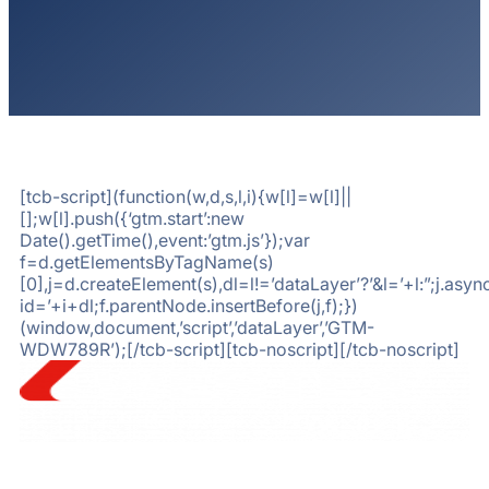
[tcb-script](function(w,d,s,l,i){w[l]=w[l]||
[];w[l].push({‘gtm.start’:new
Date().getTime(),event:’gtm.js’});var
f=d.getElementsByTagName(s)
[0],j=d.createElement(s),dl=l!=’dataLayer’?’&l=’+l:”;j.a
id=’+i+dl;f.parentNode.insertBefore(j,f);})
(window,document,’script’,’dataLayer’,’GTM-
WDW789R’);[/tcb-script][tcb-noscript][/tcb-noscript]