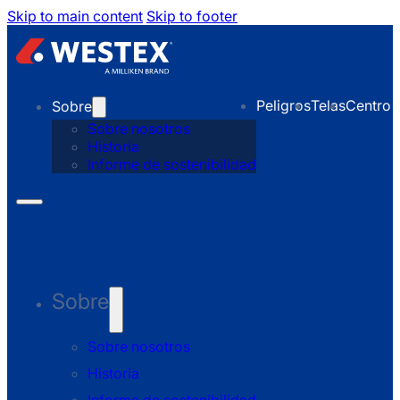
Skip to main content
Skip to footer
Peligros
Telas
Centro 
Sobre
Sobre nosotros
Historia
Informe de sostenibilidad
Sobre
Sobre nosotros
Historia