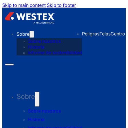
Skip to main content
Skip to footer
Peligros
Telas
Centro 
Sobre
Sobre nosotros
Historia
Informe de sostenibilidad
Sobre
Sobre nosotros
Historia