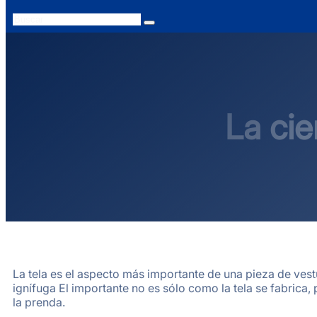
Search
La cie
La tela es el aspecto más importante de una pieza de vest
ignífuga El importante no es sólo como la tela se fabrica,
la prenda.