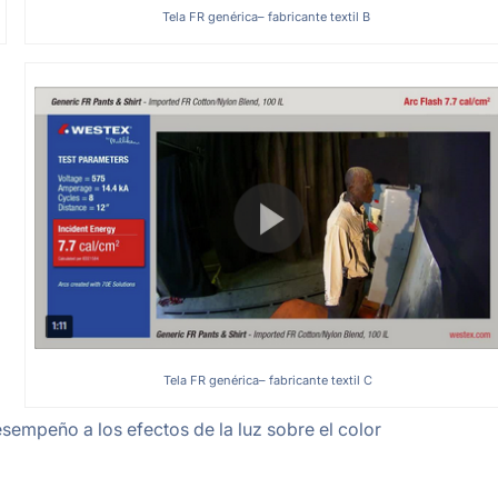
Tela FR genérica– fabricante textil B
Tela FR genérica– fabricante textil C
esempeño a los efectos de la luz sobre el color