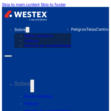
Skip to main content
Skip to footer
Peligros
Telas
Centro 
Sobre
Sobre nosotros
Historia
Informe de sostenibilidad
Sobre
Sobre nosotros
Historia