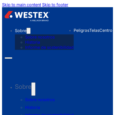
Skip to main content
Skip to footer
Peligros
Telas
Centro 
Sobre
Sobre nosotros
Historia
Informe de sostenibilidad
Sobre
Sobre nosotros
Historia