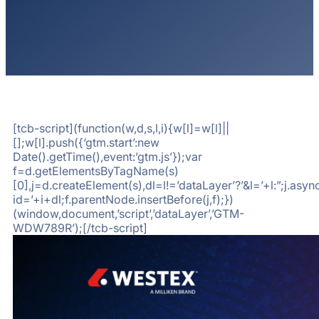
[tcb-script](function(w,d,s,l,i){w[l]=w[l]||
[];w[l].push({‘gtm.start’:new
Date().getTime(),event:’gtm.js’});var
f=d.getElementsByTagName(s)
[0],j=d.createElement(s),dl=l!=’dataLayer’?’&l=’+l:”;j.a
id=’+i+dl;f.parentNode.insertBefore(j,f);})
(window,document,’script’,’dataLayer’,’GTM-
WDW789R’);[/tcb-script]