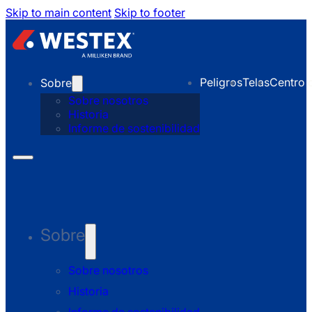
Skip to main content
Skip to footer
Peligros
Telas
Centro 
Sobre
Sobre nosotros
Historia
Informe de sostenibilidad
Sobre
Sobre nosotros
Historia