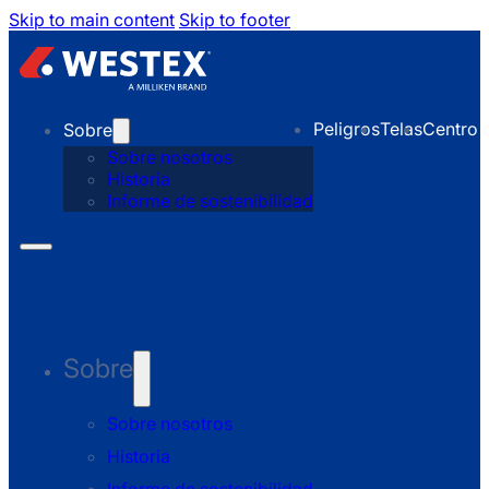
Skip to main content
Skip to footer
Peligros
Telas
Centro 
Sobre
Sobre nosotros
Historia
Informe de sostenibilidad
Sobre
Sobre nosotros
Historia