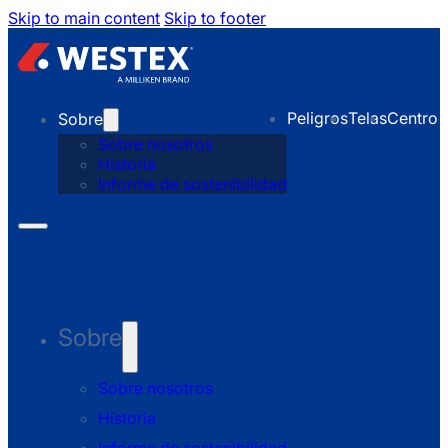
Skip to main content
Skip to footer
Peligros
Telas
Centro 
Sobre
Sobre nosotros
Historia
Informe de sostenibilidad
Sobre
Sobre nosotros
Historia