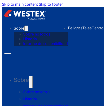
Skip to main content
Skip to footer
Peligros
Telas
Centro 
Sobre
Sobre nosotros
Historia
Informe de sostenibilidad
Sobre
Sobre nosotros
Historia