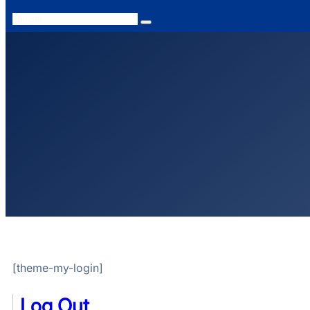
Search
[theme-my-login]
Log Out