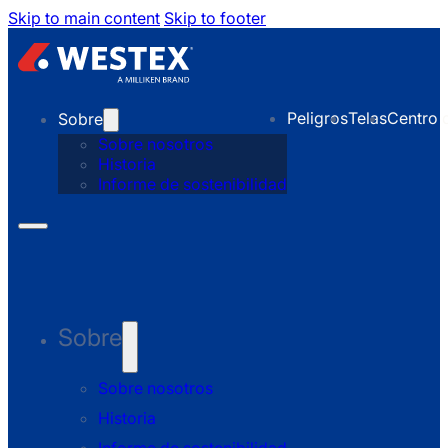
Skip to main content
Skip to footer
Peligros
Telas
Centro 
Sobre
Sobre nosotros
Historia
Informe de sostenibilidad
Sobre
Sobre nosotros
Historia