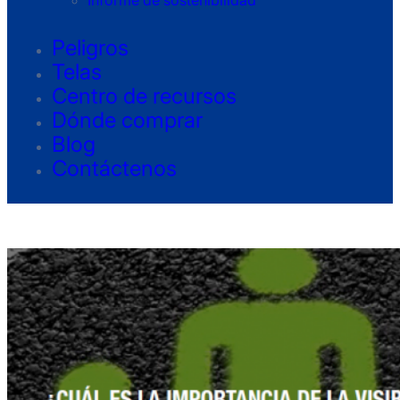
Informe de sostenibilidad
Peligros
Telas
Centro de recursos
Dónde comprar
Blog
Contáctenos