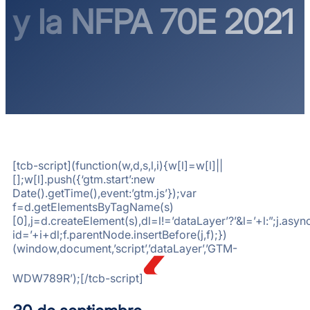
y la NFPA 70E 2021
[tcb-script](function(w,d,s,l,i){w[l]=w[l]||
[];w[l].push({‘gtm.start’:new
Date().getTime(),event:’gtm.js’});var
f=d.getElementsByTagName(s)
[0],j=d.createElement(s),dl=l!=’dataLayer’?’&l=’+l:”;j.a
id=’+i+dl;f.parentNode.insertBefore(j,f);})
(window,document,’script’,’dataLayer’,’GTM-
WDW789R’);[/tcb-script]