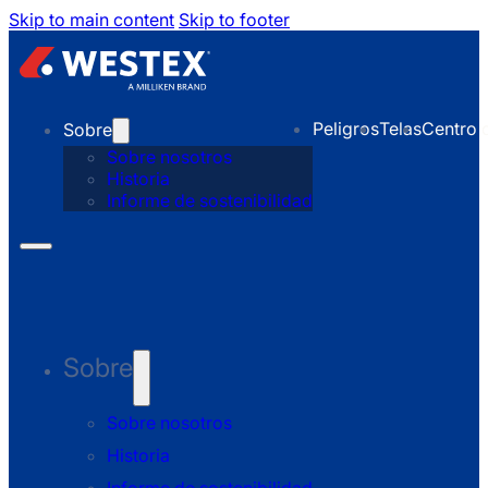
Skip to main content
Skip to footer
Peligros
Telas
Centro 
Sobre
Sobre nosotros
Historia
Informe de sostenibilidad
Sobre
Sobre nosotros
Historia