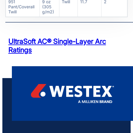
951
9 oz
Twill
11.7
2
Pant/Coverall
(305
Twill
g/m2)
UltraSoft AC® Single-Layer Arc
Ratings