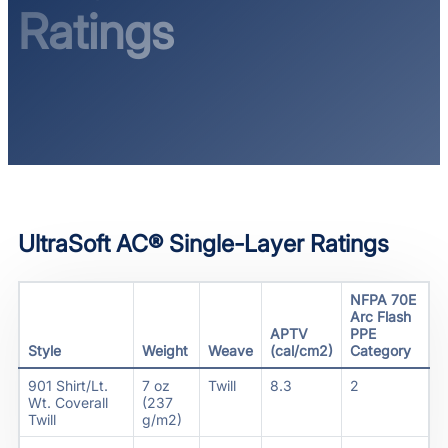
Ratings
UltraSoft AC® Single-Layer Ratings
NFPA 70E
Arc Flash
APTV
PPE
Style
Weight
Weave
(cal/cm2)
Category
901 Shirt/Lt.
7 oz
Twill
8.3
2
Wt. Coverall
(237
Twill
g/m2)