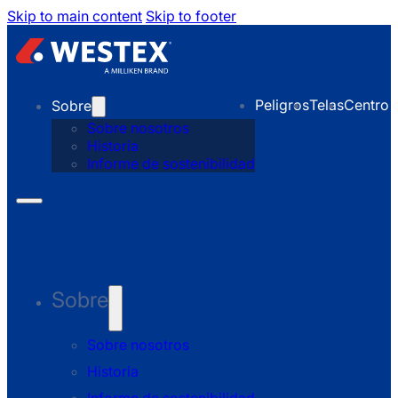
Skip to main content
Skip to footer
Peligros
Telas
Centro 
Sobre
Sobre nosotros
Historia
Informe de sostenibilidad
Sobre
Sobre nosotros
Historia