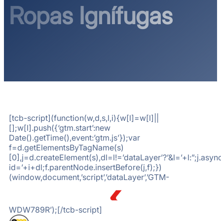
Ropas Ignífugas
[tcb-script](function(w,d,s,l,i){w[l]=w[l]||
[];w[l].push({‘gtm.start’:new
Date().getTime(),event:’gtm.js’});var
f=d.getElementsByTagName(s)
[0],j=d.createElement(s),dl=l!=’dataLayer’?’&l=’+l:”;j.a
id=’+i+dl;f.parentNode.insertBefore(j,f);})
(window,document,’script’,’dataLayer’,’GTM-
WDW789R’);[/tcb-script]