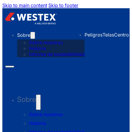
Skip to main content
Skip to footer
Peligros
Telas
Centro 
Sobre
Sobre nosotros
Historia
Informe de sostenibilidad
Sobre
Sobre nosotros
Historia