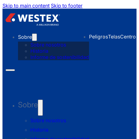
Skip to main content
Skip to footer
Peligros
Telas
Centro 
Sobre
Sobre nosotros
Historia
Informe de sostenibilidad
Sobre
Sobre nosotros
Historia