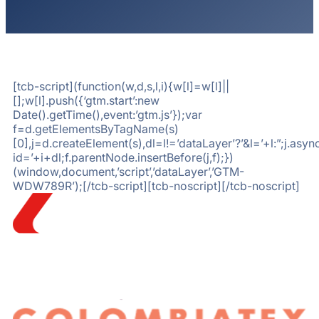
[tcb-script](function(w,d,s,l,i){w[l]=w[l]||
[];w[l].push({‘gtm.start’:new
Date().getTime(),event:’gtm.js’});var
f=d.getElementsByTagName(s)
[0],j=d.createElement(s),dl=l!=’dataLayer’?’&l=’+l:”;j.a
id=’+i+dl;f.parentNode.insertBefore(j,f);})
(window,document,’script’,’dataLayer’,’GTM-
WDW789R’);[/tcb-script][tcb-noscript][/tcb-noscript]