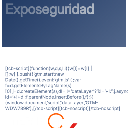
Exposeguridad
[tcb-script](function(w,d,s,l,i){w[l]=w[l]||
[];w[l].push({‘gtm.start’:new
Date().getTime(),event:’gtm.js’});var
f=d.getElementsByTagName(s)
[0],j=d.createElement(s),dl=l!=’dataLayer’?’&l=’+l:”;j.a
id=’+i+dl;f.parentNode.insertBefore(j,f);})
(window,document,’script’,’dataLayer’,’GTM-
WDW789R’);[/tcb-script]
[tcb-noscript][/tcb-noscript]