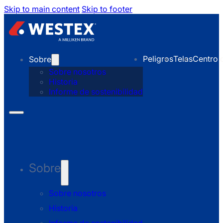
Skip to main content
Skip to footer
Peligros
Telas
Centro 
Sobre
Sobre nosotros
Historia
Informe de sostenibilidad
Sobre
Sobre nosotros
Historia