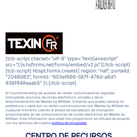
[tcb-script charset=”utf-8″ type=”text/javascript”
src=”//js.hsforms.net/forms/embed/v2.js”][/tcb-script]
[tcb-script] hbspt.forms.create({ region: “na1”, portalId:
“2048083”, formId: “603ef666-587f-476d-a6d1-
936f948eaab5” });[/tcb-script]
Al inscribirme estoy de acuerdo en recibir comunicaciones digitales
(incluyendo anuncios de correo electrónico, sociales y de re-
direccionamiento) de Westex by Milliken. Entiendo que puedo cambiar mi
preferencia o optar por no recibir comunicaciones con Westex by Milliken en
cualquier momento usando el enlace de cancelación de inscripción
proporcionado en las comunicaciones de correo electrónico de Westex by
Milliken. Esta información que usted nos proporcionó se utilizará de acuerdo
con los términos de nuestra
política de privacidad.
CENTRO DE RECURSOS