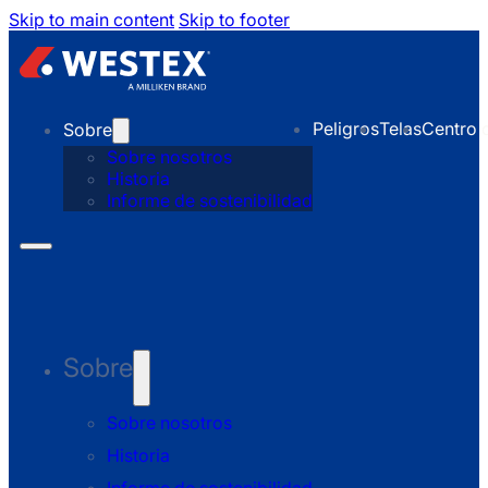
Skip to main content
Skip to footer
Peligros
Telas
Centro 
Sobre
Sobre nosotros
Historia
Informe de sostenibilidad
Sobre
Sobre nosotros
Historia