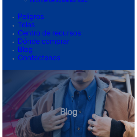
Informe de sostenibilidad
Peligros
Telas
Centro de recursos
Dónde comprar
Blog
Contáctenos
Blog