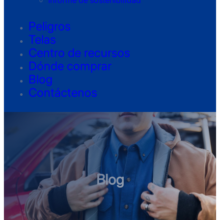
Informe de sostenibilidad
Peligros
Telas
Centro de recursos
Dónde comprar
Blog
Contáctenos
Blog