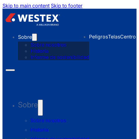
Skip to main content
Skip to footer
Peligros
Telas
Centro 
Sobre
Sobre nosotros
Historia
Informe de sostenibilidad
Sobre
Sobre nosotros
Historia