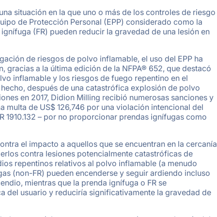
a situación en la que uno o más de los controles de riesgo
 Equipo de Protección Personal (EPP) considerado como la
a ignífuga (FR) pueden reducir la gravedad de una lesión en
gación de riesgos de polvo inflamable, el uso del EPP ha
 gracias a la última edición de la NFPA® 652, que destacó
lvo inflamable y los riesgos de fuego repentino en el
e hecho, después de una catastrófica explosión de polvo
iones en 2017, Didion Milling recibió numerosas sanciones y
a multa de US$ 126,746 por una violación intencional del
 1910.132 – por no proporcionar prendas ignífugas como
ontra el impacto a aquellos que se encuentran en la cercanía
erlos contra lesiones potencialmente catastróficas de
os repentinos relativos al polvo inflamable (a menudo
ugas (non-FR) pueden encenderse y seguir ardiendo incluso
endio, mientras que la prenda ignífuga o FR se
ica del usuario y reduciría significativamente la gravedad de