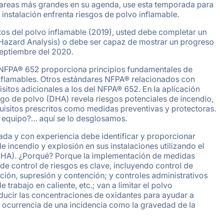
tareas más grandes en su agenda, use esta temporada para
 instalación enfrenta riesgos de polvo inflamable.
s del polvo inflamable (2019), usted debe completar un
t Hazard Analysis) o debe ser capaz de mostrar un progreso
septiembre del 2020.
NFPA® 652 proporciona principios fundamentales de
inflamables. Otros estándares NFPA® relacionados con
isitos adicionales a los del NFPA® 652. En la aplicación
esgo de polvo (DHA) revela riesgos potenciales de incendio,
quisitos prescritos como medidas preventivas y protectoras.
u equipo?… aquí se lo desglosamos.
da y con experiencia debe identificar y proporcionar
 incendio y explosión en sus instalaciones utilizando el
(DHA). ¿Porqué? Porque la implementación de medidas
de control de riesgos es clave, incluyendo control de
ción, supresión y contención; y controles administrativos
trabajo en caliente, etc.; van a limitar el polvo
reducir las concentraciones de oxidantes para ayudar a
de ocurrencia de una incidencia como la gravedad de la