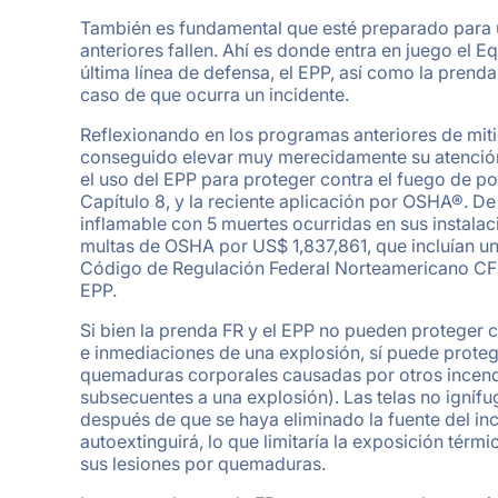
También es fundamental que esté preparado para un
anteriores fallen. Ahí es donde entra en juego el
última línea de defensa, el EPP, así como la prend
caso de que ocurra un incidente.
Reflexionando en los programas anteriores de miti
conseguido elevar muy merecidamente su atención,
el uso del EPP para proteger contra el fuego de po
Capítulo 8, y la reciente aplicación por OSHA®. D
inflamable con 5 muertes ocurridas en sus instalac
multas de OSHA por US$ 1,837,861, que incluían un
Código de Regulación Federal Norteamericano CFR
EPP.
Si bien la prenda FR y el EPP no pueden proteger c
e inmediaciones de una explosión, sí puede proteg
quemaduras corporales causadas por otros incendi
subsecuentes a una explosión). Las telas no igníf
después de que se haya eliminado la fuente del inc
autoextinguirá, lo que limitaría la exposición térm
sus lesiones por quemaduras.