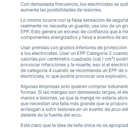
Con demasiada frecuencia, los electricistas se qui
aumenta las posibilidades de lesiones.
Lo mismo ocurre con la falsa sensación de segurid
realmente no necesita un guante, usa uno de un gr
EPP. Esto genera un exceso de confianza que a me
componentes energizados y lleva a eventos de arco
Usar prendas con grados inferiores de protecció
a los electricistas. Usar un EPP Categoría 2 cuand
calorías por centímetro cuadrado (cal / cm²) pod
provocar infecciones y la muerte, eso si el electric
de categoría 4 cuando se recomienda un EPP de cate
electricista, lo que podría provocar una explosión,
Algunas empresas solo quieren comprar indumentar
formas. Si las mangas son demasiado largas, el el
manos a lesiones, ya que la manga no estaría abroch
que necesitan una talla más grande que la proporc
arriesgan a sufrir lesiones en un evento de arco elé
delante de la fuente del arco.
Está claro que la idea de talla única no es apropia