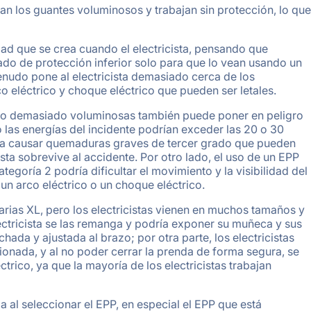
tan los guantes voluminosos y trabajan sin protección, lo que
ad que se crea cuando el electricista, pensando que
ado de protección inferior solo para que lo vean usando un
nudo pone al electricista demasiado cerca de los
 eléctrico y choque eléctrico que pueden ser letales.
n o demasiado voluminosas también puede poner en peligro
o las energías del incidente podrían exceder las 20 o 30
ría causar quemaduras graves de tercer grado que pueden
ista sobrevive al accidente. Por otro lado, el uso de un EPP
goría 2 podría dificultar el movimiento y la visibilidad del
 un arco eléctrico o un choque eléctrico.
ias XL, pero los electricistas vienen en muchos tamaños y
ectricista se las remanga y podría exponer su muñeca y sus
ada y ajustada al brazo; por otra parte, los electricistas
ionada, y al no poder cerrar la prenda de forma segura, se
ctrico, ya que la mayoría de los electricistas trabajan
da al seleccionar el EPP, en especial el EPP que está