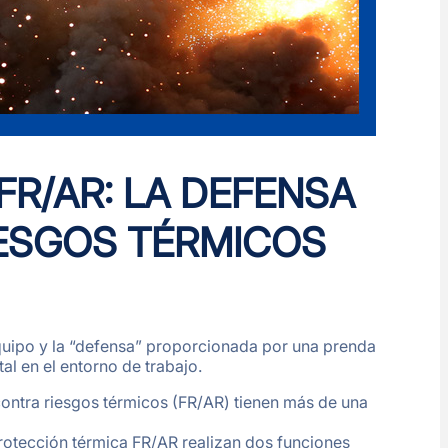
R/AR: LA DEFENSA
IESGOS TÉRMICOS
quipo y la “defensa” proporcionada por una prenda
al en el entorno de trabajo.
contra riesgos térmicos (FR/AR) tienen más de una
 protección térmica FR/AR realizan dos funciones