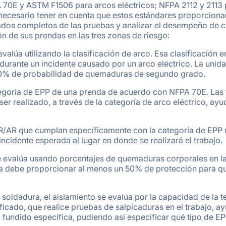
A 70E y ASTM F1506 para arcos eléctricos; NFPA 2112 y 2113
necesario tener en cuenta que estos estándares proporcionan
tados completos de las pruebas y analizar el desempeño de 
ión de sus prendas en las tres zonas de riesgo:
 evalúa utilizando la clasificación de arco. Esa clasificación
rante un incidente causado por un arco eléctrico. La unidad
 50% de probabilidad de quemaduras de segundo grado.
categoría de EPP de una prenda de acuerdo con NFPA 70E. Las 
ser realizado, a través de la categoría de arco eléctrico, a
FR/AR que cumplan específicamente con la categoría de EPP 
incidente esperada al lugar en donde se realizará el trabajo.
 se evalúa usando porcentajes de quemaduras corporales en 
ela debe proporcionar al menos un 50% de protección para 
soldadura, el aislamiento se evalúa por la capacidad de la te
ficado, que realice pruebas de salpicaduras en el trabajo, ay
 fundido específica, pudiendo así especificar qué tipo de EPP