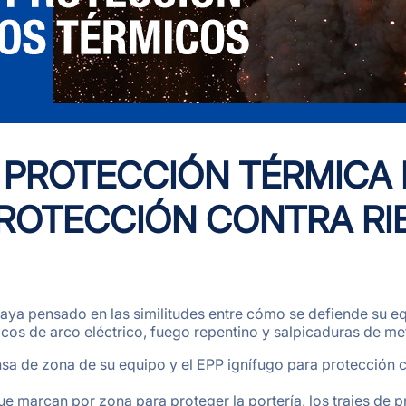
 PROTECCIÓN TÉRMICA F
PROTECCIÓN CONTRA R
haya pensado en las similitudes entre cómo se defiende su e
icos de arco eléctrico, fuego repentino y salpicaduras de met
nsa de zona de su equipo y el EPP ignífugo para protección 
que marcan por zona para proteger la portería, los trajes de