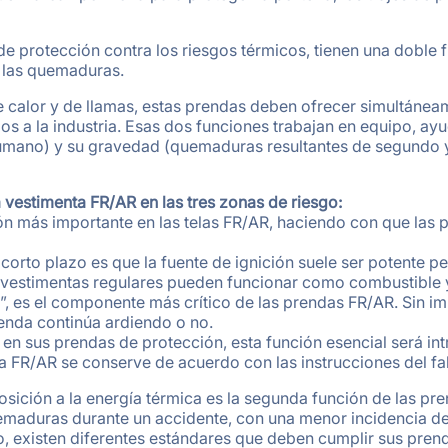
 protección contra los riesgos térmicos, tienen una doble fu
e las quemaduras.
calor y de llamas, estas prendas deben ofrecer simultáneam
 a la industria. Esas dos funciones trabajan en equipo, ay
humano) y su gravedad (quemaduras resultantes de segundo y
vestimenta FR/AR en las tres zonas de riesgo:
ción más importante en las telas FR/AR, haciendo con que las 
a corto plazo es que la fuente de ignición suele ser potente 
vestimentas regulares pueden funcionar como combustible y,
, es el componente más crítico de las prendas FR/AR. Sin imp
enda continúa ardiendo o no.
 en sus prendas de protección, esta función esencial será int
nda FR/AR se conserve de acuerdo con las instrucciones del fa
posición a la energía térmica es la segunda función de las p
uemaduras durante un accidente, con una menor incidencia d
, existen diferentes estándares que deben cumplir sus prenda