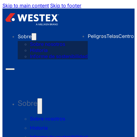
Skip to main content
Skip to footer
Peligros
Telas
Centro 
Sobre
Sobre nosotros
Historia
Informe de sostenibilidad
Sobre
Sobre nosotros
Historia