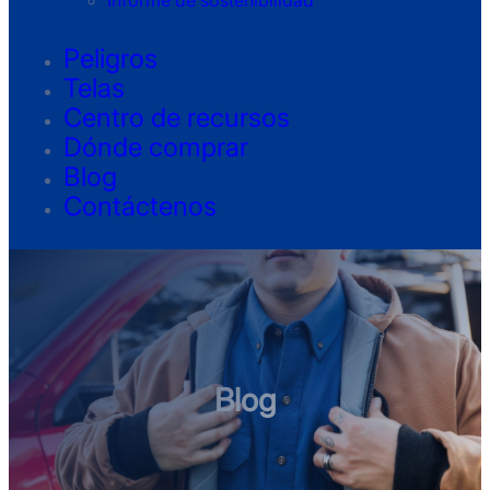
Informe de sostenibilidad
Peligros
Telas
Centro de recursos
Dónde comprar
Blog
Contáctenos
Blog