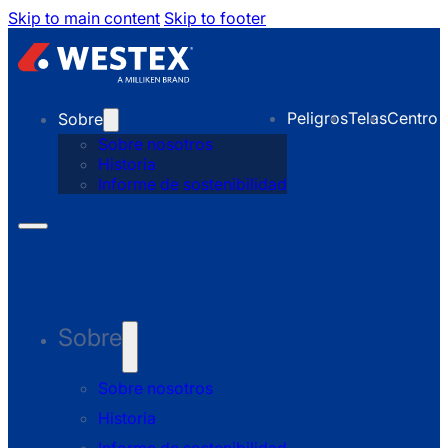
Skip to main content
Skip to footer
Peligros
Telas
Centro 
Sobre
Sobre nosotros
Historia
Informe de sostenibilidad
Sobre
Sobre nosotros
Historia