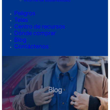
Informe de sostenibilidad
Peligros
Telas
Centro de recursos
Dónde comprar
Blog
Contáctenos
Blog