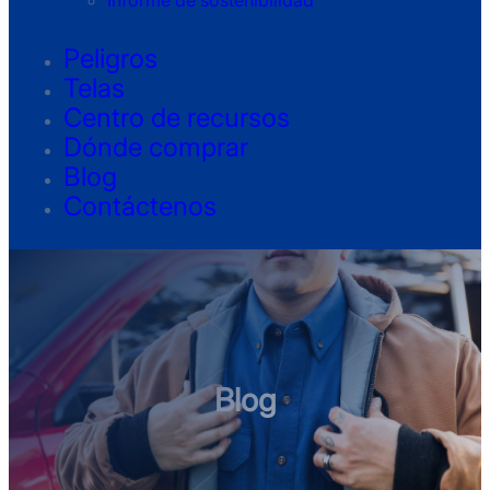
Informe de sostenibilidad
Peligros
Telas
Centro de recursos
Dónde comprar
Blog
Contáctenos
Blog