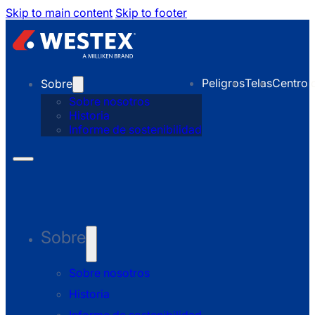
Skip to main content
Skip to footer
Peligros
Telas
Centro 
Sobre
Sobre nosotros
Historia
Informe de sostenibilidad
Sobre
Sobre nosotros
Historia