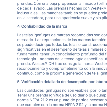
prendas. Con una baja propensión al frisado (pil
de cada lavado. Las prendas hechas con Westex® D
industriales. Las manchas también se pueden prela
en la secadora, para una apariencia suave y sin pl
4. Confiabilidad de la marca
Las telas ignífugas de marcas reconocidas son con
mercado. Las reputaciones de las marcas también
se puede decir que todas las telas o construccione
significativas en el desempeño de telas similares c
fundamental tener un conocimiento profundo del fab
tecnología – además de la tecnología específica ut
prenda. Westex® DH trae consigo la marca Westex
reconocimiento y comprometimiento con la innova
continuo, como la próxima generación de tela ign
5. Verificación detallada de desempeño por labora
Las cualidades ignífugas no son visibles, por lo t
Tener una prenda ignífuga de uso diario que cumpl
norma NFPA 2112 es un punto de partida necesario.
que cumplen con la norma NFPA 2112 y la norma N