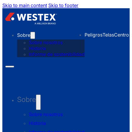
Skip to main content
Skip to footer
Peligros
Telas
Centro 
Sobre
Sobre nosotros
Historia
Informe de sostenibilidad
Sobre
Sobre nosotros
Historia