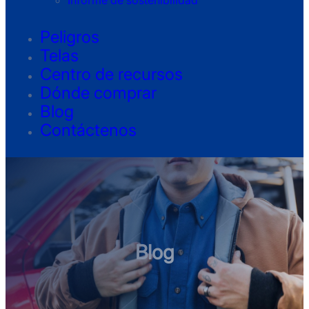
Informe de sostenibilidad
Peligros
Telas
Centro de recursos
Dónde comprar
Blog
Contáctenos
Blog