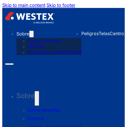
Skip to main content
Skip to footer
Peligros
Telas
Centro 
Sobre
Sobre nosotros
Historia
Informe de sostenibilidad
Sobre
Sobre nosotros
Historia