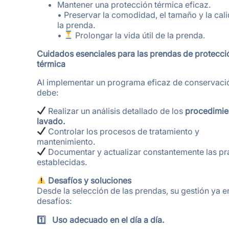
Mantener una protección térmica eficaz.
• Preservar la comodidad, el tamaño y la cal
la prenda.
•
Prolongar la vida útil de la prenda.
Cuidados esenciales para las prendas de protecci
térmica
Al implementar un programa eficaz de conservació
debe:
Realizar un análisis detallado de los
procedimie
lavado.
Controlar los procesos de tratamiento y
mantenimiento.
Documentar y actualizar constantemente las pr
establecidas.
Desafíos y soluciones
Desde la selección de las prendas, su gestión ya e
desafíos:
1️
⃣
Uso adecuado en el d
í
a a d
í
a.