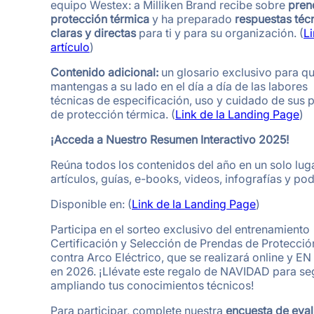
equipo Westex: a Milliken Brand recibe sobre
pren
protección térmica
y ha preparado
respuestas téc
claras y directas
para ti y para su organización. (
Li
artículo
)
Contenido adicional:
un glosario exclusivo para qu
mantengas a su lado en el día a día de las labores
técnicas de especificación, uso y cuidado de sus 
de protección térmica. (
Link de la Landing Page
)
¡Acceda a Nuestro Resumen Interactivo 2025!
Reúna todos los contenidos del año en un solo luga
artículos, guías, e-books, videos, infografías y po
Disponible en: (
Link de la Landing Page
)
Participa en el sorteo exclusivo del entrenamiento
Certificación y Selección de Prendas de Protecció
contra Arco Eléctrico, que se realizará online y E
en 2026. ¡Llévate este regalo de NAVIDAD para se
ampliando tus conocimientos técnicos!
Para participar, complete nuestra
encuesta de eva