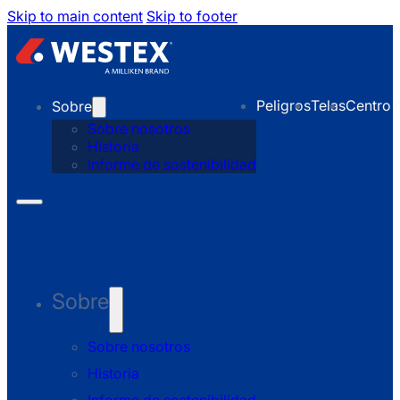
Skip to main content
Skip to footer
Peligros
Telas
Centro 
Sobre
Sobre nosotros
Historia
Informe de sostenibilidad
Sobre
Sobre nosotros
Historia