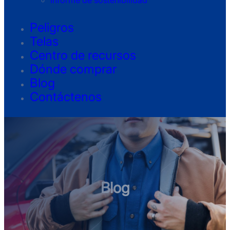
Informe de sostenibilidad
Peligros
Telas
Centro de recursos
Dónde comprar
Blog
Contáctenos
Blog